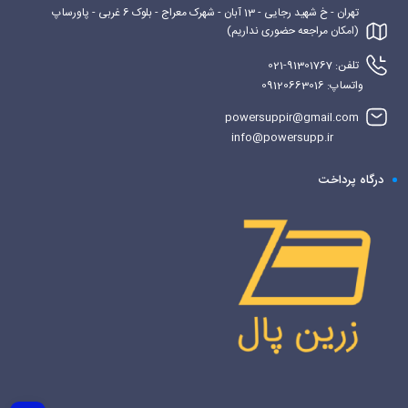
تهران - خ شهید رجایی - 13 آبان - شهرک معراج - بلوک 6 غربی - پاورساپ
(امکان مراجعه حضوری نداریم)
تلفن: 91301767-021
واتساپ: 09120663016
powersuppir@gmail.com
info@powersupp.ir
درگاه پرداخت