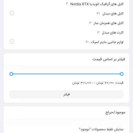
کابل های گرافیک انویدیا Nvidia RTX
4
کابل های مبدل
31
کابل های همزمان ساز
3
کارت های مبدل
3
لوازم جانبی ماینر اسیک
81
فیلتر بر اساس قیمت
قیمت:
—
72,000 تومان
300,000 تومان
فیلتر
موجود/حراج
نمایش فقط محصولات "موجود"