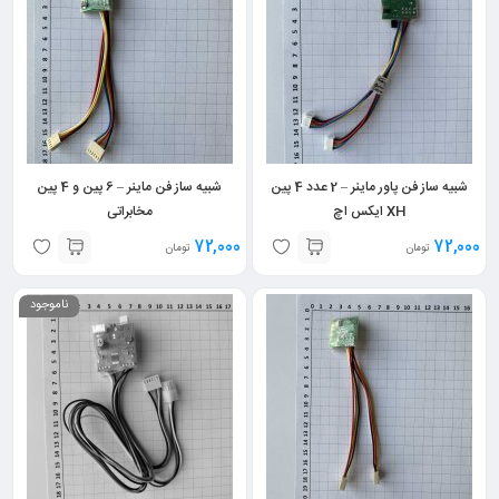
شبیه ساز فن پاور ماینر – 2 عدد 4 پین
شبیه ساز فن ماینر – 6 پین و 4 پین
XH ایکس اچ
مخابراتی
72,000
72,000
تومان
تومان
ناموجود