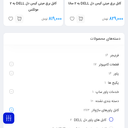
کابل برق مینی کیس دل DELL به 2 ساتا
کابل برق مینی کیس دل DELL به 2
مولکس
819,000
829,000
تومان
تومان
دسته‌های محصولات
فرنیجر
16
قطعات کامپیوتر
17
پاور
16
پکیج ها
1
خدمات پاور ساپ
1
دسته بندی نشده
10
کابل پاورهای ماژولار
273
کابل های پاور دل DELL
2