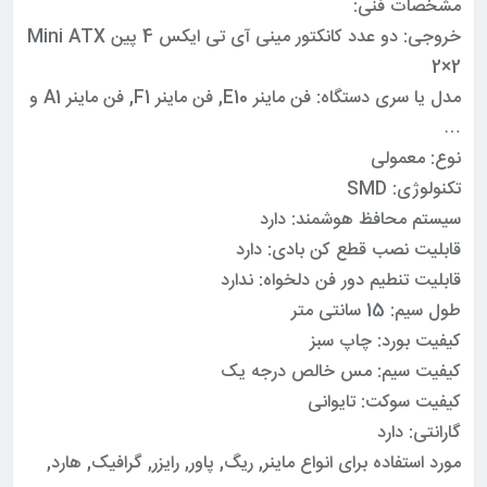
مشخصات فنی:
خروجی: دو عدد کانکتور مینی آی تی ایکس 4 پین Mini ATX
2×2
مدل یا سری دستگاه: فن ماینر E10, فن ماینر F1, فن ماینر A1 و
…
نوع: معمولی
تکنولوژی: SMD
سیستم محافظ هوشمند: دارد
قابلیت نصب قطع کن بادی: دارد
قابلیت تنطیم دور فن دلخواه: ندارد
طول سیم: 15 سانتی متر
کیفیت بورد: چاپ سبز
کیفیت سیم: مس خالص درجه یک
کیفیت سوکت: تایوانی
گارانتی: دارد
مورد استفاده برای انواع ماینر, ریگ, پاور, رایزر, گرافیک, هارد,