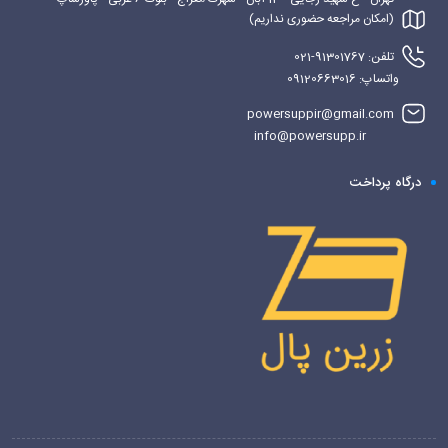
(امکان مراجعه حضوری نداریم)
تلفن: 91301767-021
واتساپ: 09120663016
powersuppir@gmail.com
info@powersupp.ir
درگاه پرداخت