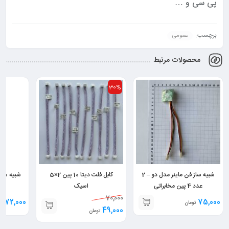
پی سی و …
برچسب:
عمومی
محصولات مرتبط
30%
شبیه ساز فن ماینر مدل دو – 2
کابل فلت دیتا 10 پین 2×5
عدد 4 پین مخابراتی
اسیک
70,000
72,000
75,000
تومان
تو
49,000
تومان