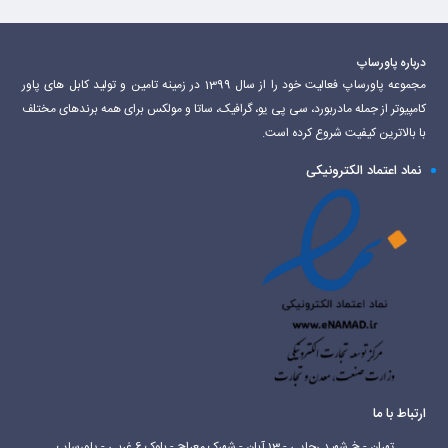
درباره پاورساپ
مجموعه پاورساپ فعالیت خود را از سال 1399 در زمینه تامین و تولید کابل های پاور
کامپیوتر از جمله مادربورد، سی پی یو، گرافیک، ساتا و مولکس برای همه برندهای مختلف
با بالاترین کیفیت شروع کرده است.
نماد اعتماد الکترونیکی
ارتباط با ما
تهران - خ شهید رجایی - 13 آبان - شهرک معراج - بلوک 6 غربی - پاورساپ