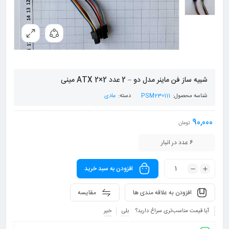
شبیه ساز فن ماینر مدل دو – 2 عدد ATX 2×2 مینی
شناسه محصول:
PSM230111
دسته:
عادی
90,000
تومان
6 عدد در انبار
افزودن به سبد خرید
افزودن به علاقه مندی ها
مقایسه
آیا قیمت مناسب‌تری سراغ دارید؟
بلی
خیر