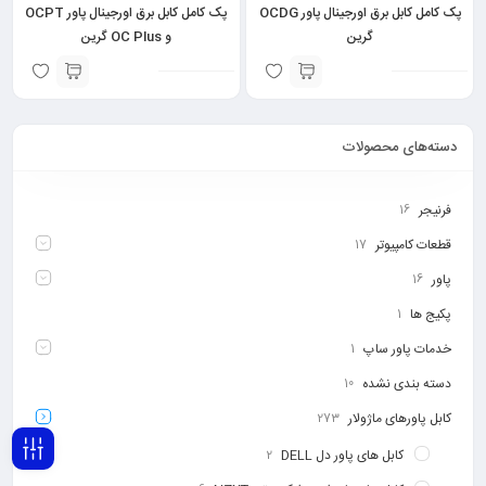
پک کامل کابل برق اورجینال پاور OCDG
پک کامل کابل برق اورجینال پاور OCPT
گرین
و OC Plus گرین
دسته‌های محصولات
فرنیجر
16
قطعات کامپیوتر
17
پاور
16
پکیج ها
1
خدمات پاور ساپ
1
دسته بندی نشده
10
کابل پاورهای ماژولار
273
کابل های پاور دل DELL
2