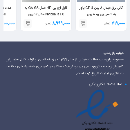
کابل برق مبدل 8 پین CPU پاور
کابل اچ پی HP مدل G8 G9 به
مداد ترا
به 2 سی پی یو 8 پین
Nvidia RTX مدل 12 پین
tell
1,500,000
8,999,000
719,000
تومان
تومان
درباره پاورساپ
مجموعه پاورساپ فعالیت خود را از سال 1399 در زمینه تامین و تولید کابل های پاور
کامپیوتر از جمله مادربورد، سی پی یو، گرافیک، ساتا و مولکس برای همه برندهای مختلف
با بالاترین کیفیت شروع کرده است.
نماد اعتماد الکترونیکی