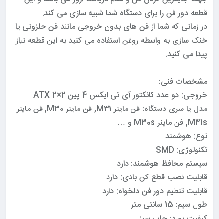
قطعه دور فن را برای دستگاه شما شبیه سازی می کند.
در زمانی که شما از فن های بدون خروجی مانند فن حلزونی یا
خنک سازی به واسطه روغن استفاده می کنید به این قطعه نیاز
پیدا می کنید.
مشخصات فنی:
خروجی: دو عدد کانکتور آی تی ایکس 4 پین ATX 2×2
مدل یا سری دستگاه: فن ماینر M31, فن ماینر M30, فن ماینر
M31s, فن ماینر M30s و …
نوع: هوشمند
تکنولوژی: SMD
سیستم محافظ هوشمند: دارد
قابلیت نصب قطع کن بادی: دارد
قابلیت تنطیم دور فن دلخواه: دارد
طول سیم: 15 سانتی متر
کیفیت بورد: چاپ سبز