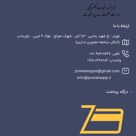
ارتباط با ما
تهران - خ شهید رجایی - 13 آبان - شهرک معراج - بلوک 6 غربی - پاورساپ
(امکان مراجعه حضوری نداریم)
تلفن: 91301767-021
واتساپ: 09120663016
powersuppir@gmail.com
info@powersupp.ir
درگاه پرداخت