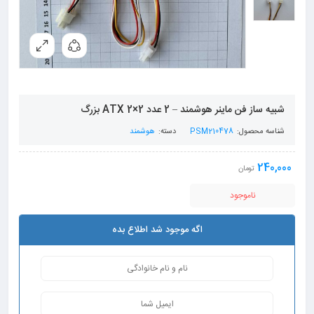
شبیه ساز فن ماینر هوشمند – 2 عدد ATX 2×2 بزرگ
شناسه محصول:
PSM210478
دسته:
هوشمند
240,000
تومان
ناموجود
اگه موجود شد اطلاع بده