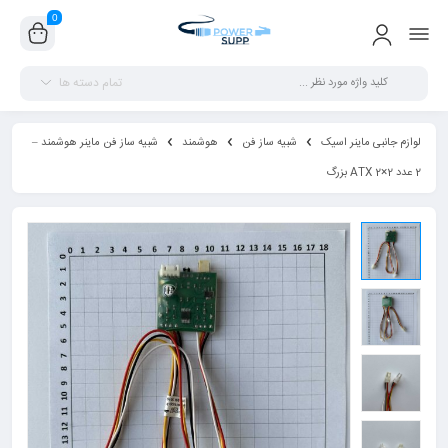
0
تمام دسته ها
لوازم جانبی ماینر اسیک
شبیه ساز فن
هوشمند
شبیه ساز فن ماینر هوشمند –
2 عدد ATX 2×2 بزرگ