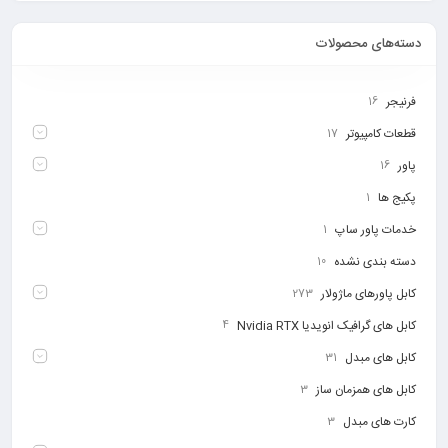
دسته‌های محصولات
فرنیجر
16
قطعات کامپیوتر
17
پاور
16
پکیج ها
1
خدمات پاور ساپ
1
دسته بندی نشده
10
کابل پاورهای ماژولار
273
کابل های گرافیک انویدیا Nvidia RTX
4
کابل های مبدل
31
کابل های همزمان ساز
3
کارت های مبدل
3