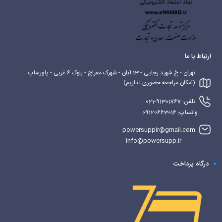
ارتباط با ما
تهران - خ شهید رجایی - 13 آبان - شهرک معراج - بلوک 6 غربی - پاورساپ
(امکان مراجعه حضوری نداریم)
تلفن: 91301767-021
واتساپ: 09120663016
powersuppir@gmail.com
info@powersupp.ir
درگاه پرداخت