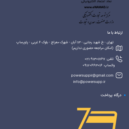
ارتباط با ما
تهران - خ شهید رجایی - 13 آبان - شهرک معراج - بلوک 6 غربی - پاورساپ
(امکان مراجعه حضوری نداریم)
تلفن: 91301767-021
واتساپ: 09120663016
powersuppir@gmail.com
info@powersupp.ir
درگاه پرداخت