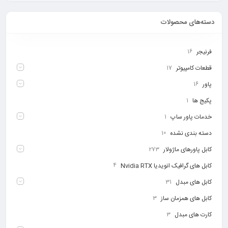
دسته‌های محصولات
فرنیجر
16
قطعات کامپیوتر
17
پاور
16
پکیج ها
1
خدمات پاور ساپ
1
دسته بندی نشده
10
کابل پاورهای ماژولار
273
کابل های گرافیک انویدیا Nvidia RTX
4
کابل های مبدل
31
کابل های همزمان ساز
3
کارت های مبدل
3