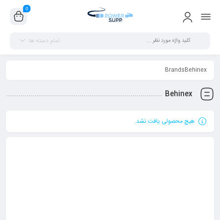
0
تمام دسته ها
BrandsBehinex
Behinex
هیچ محصولی یافت نشد.