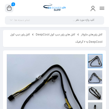
0
تمام دسته ها
کابل پاورهای ماژولار
کابل های پاور دیپ کول DeepCool
کابل پاور دیپ کول
DeepCool به 2 گرافیک