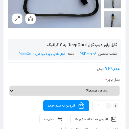
کابل پاور دیپ کول DeepCool به 2 گرافیک
شناسه محصول:
PSP210226
دسته:
کابل های پاور دیپ کول DeepCool
769,000
تومان
مدل پاور
*
افزودن به سبد خرید
افزودن به علاقه مندی ها
مقایسه