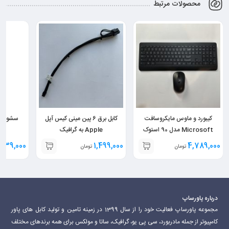
محصولات مرتبط
پی سی و …
کیبورد و ماوس مایکروسافت
کابل برق 6 پین مینی کیس آپل
Microsoft مدل 90 استوک
Apple به گرافیک
939,000
1,499,000
4,789,000
تومان
تومان
درباره پاورساپ
مجموعه پاورساپ فعالیت خود را از سال 1399 در زمینه تامین و تولید کابل های پاور
کامپیوتر از جمله مادربورد، سی پی یو، گرافیک، ساتا و مولکس برای همه برندهای مختلف