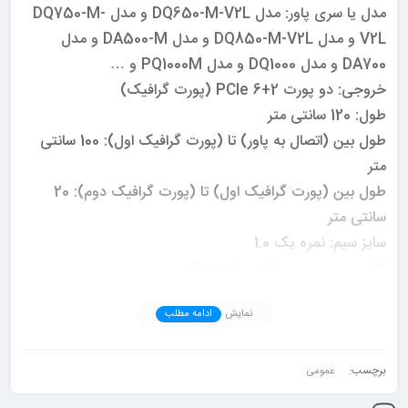
مدل یا سری پاور: مدل DQ650-M-V2L و مدل DQ750-M-
V2L و مدل DQ850-M-V2L و مدل DA500-M و مدل
DA700 و مدل DQ1000 و مدل PQ1000M و …
خروجی: دو پورت 2+6 PCIe (پورت گرافیک)
طول: 120 سانتی متر
طول بین (اتصال به پاور) تا (پورت گرافیک اول): 100 سانتی
متر
طول بین (پورت گرافیک اول) تا (پورت گرافیک دوم): 20
سانتی متر
سایز سیم: نمره یک 1.0
کیفیت سیم: مس خالص درجه یک
کیفیت پین سوکت: آبکاری طلا
نمایش
ادامه مطلب
کیفیت سوکت: تایوانی
کیفیت روکش: تایوانی
گارانتی: دارد
برچسب:
عمومی
مورد استفاده برای انواع ماینر, ریگ, پاور, رایزر, گرافیک, هارد,