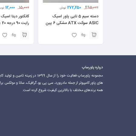
12,000
272,250
15,000
495,000
تومان
توما
دسته سیم 5 تایی پاور اسیک
ASIC سوکت ATX مشکی 6 پین
رایت 90 درجه 20 پین
درباره پاورساپ
مجموعه پاورساپ فعالیت خود را از سال 1399 در زمینه تامین و تولید 
های پاور کامپیوتر از جمله مادربورد، سی پی یو، گرافیک، ساتا و مولکس برا
همه برندهای مختلف با بالاترین کیفیت شروع کرده است.