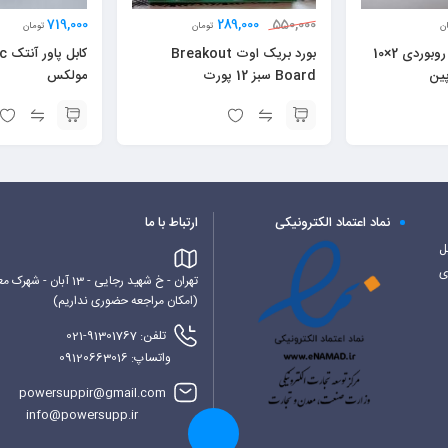
719,000
289,000
550,000
ن
تومان
تومان
کانکتور دیتا اسیک روبوردی 2×10
بورد بریک اوت Breakout
Board سبز 12 پورت
مولکس
نماد اعتماد الکترونیکی
ارتباط با ما
کابل
ی
تهران - خ شهید رجایی - 13 آبان - شهرک معراج - بلوک 6 غربی - پاورساپ
(امکان مراجعه حضوری نداریم)
تلفن: 91301767-021
واتساپ: 09120663016
powersuppir@gmail.com
info@powersupp.ir