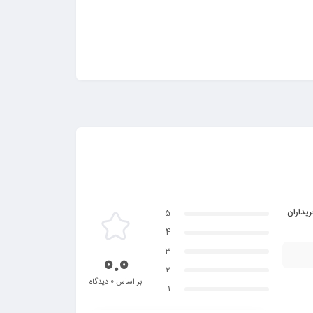
یداران
5
4
3
0.0
2
بر اساس 0 دیدگاه
1