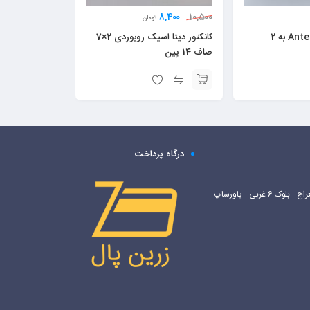
8,400
10,500
تومان
کابل پاور آنتک Antec به 2
کانکتور دیتا اسیک روبوردی 2×7
صاف 14 پین
درگاه پرداخت