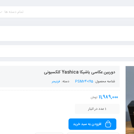
تمام دسته ها
دوربین عکاسی یاشیکا Yashica کلکسیونی
شناسه محصول:
PSM240195
دسته:
فرنیجر
11,989,000
تومان
1 عدد در انبار
افزودن به سبد خرید