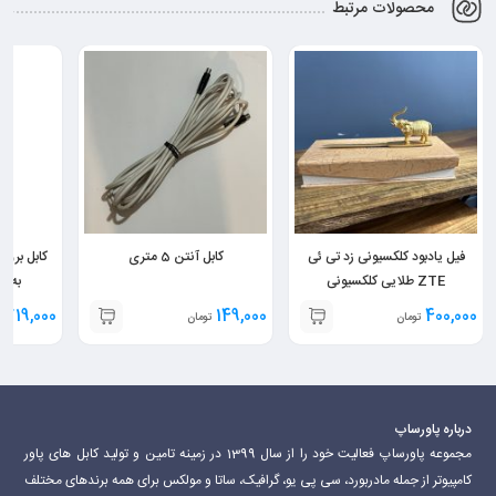
محصولات مرتبط
فیل یادبود کلکسیونی زد تی ئی
کابل آنتن 5 متری
ZTE طلایی کلکسیونی
به 2 سی پی یو 8 پین
719,000
149,000
400,000
تومان
تومان
ت
درباره پاورساپ
مجموعه پاورساپ فعالیت خود را از سال 1399 در زمینه تامین و تولید کابل های پاور
کامپیوتر از جمله مادربورد، سی پی یو، گرافیک، ساتا و مولکس برای همه برندهای مختلف