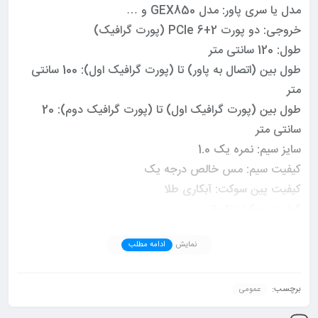
مدل یا سری پاور: مدل GEX850 و …
خروجی: دو پورت 2+6 PCIe (پورت گرافیک)
طول: 120 سانتی متر
طول بین (اتصال به پاور) تا (پورت گرافیک اول): 100 سانتی
متر
طول بین (پورت گرافیک اول) تا (پورت گرافیک دوم): 20
سانتی متر
سایز سیم: نمره یک 1.0
کیفیت سیم: مس خالص درجه یک
کیفیت پین سوکت: آبکاری طلا
کیفیت سوکت: تایوانی
کیفیت روکش: تایوانی
نمایش
ادامه مطلب
گارانتی: دارد
مورد استفاده برای انواع ماینر, ریگ, پاور, رایزر, گرافیک, هارد,
پی سی و …
برچسب:
عمومی