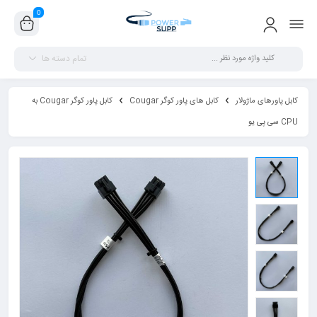
0
تمام دسته ها
کابل پاورهای ماژولار
کابل های پاور کوگر Cougar
کابل پاور کوگر Cougar به
CPU سی پی یو