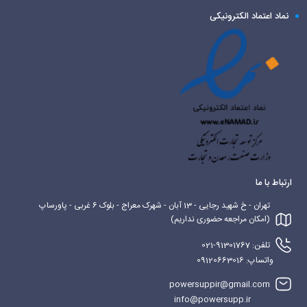
نماد اعتماد الکترونیکی
ارتباط با ما
تهران - خ شهید رجایی - 13 آبان - شهرک معراج - بلوک 6 غربی - پاورساپ
(امکان مراجعه حضوری نداریم)
تلفن: 91301767-021
واتساپ: 09120663016
powersuppir@gmail.com
info@powersupp.ir