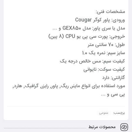
مشخصات فنی:
ورودی: پاور کوگر Cougar
مدل یا سری پاور: مدل GEX850 و …
خروجی: پورت سی پی یو CPU (8 پین)
طول: 70 سانتی متر
سایز سیم: نمره یک 1.0
کیفیت سیم: مس خالص درجه یک
کیفیت سوکت: تایوانی
گارانتی: دارد
مورد استفاده برای انواع ماینر, ریگ, پاور, رایزر, گرافیک, هارد,
پی سی و …
برچسب:
عمومی
محصولات مرتبط