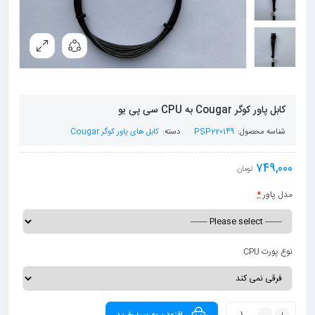
کابل پاور کوگر Cougar به CPU سی پی یو
شناسه محصول:
PSP220149
دسته:
کابل های پاور کوگر Cougar
749,000
تومان
مدل پاور
*
نوع پورت CPU