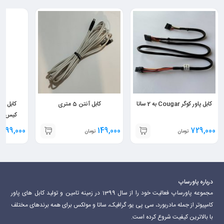
کابل پاور کوگر Cougar به 2 ساتا
کابل آنتن 5 متری
کیس آپل Apple به 
,999,000
149,000
729,000
تومان
تومان
درباره پاورساپ
مجموعه پاورساپ فعالیت خود را از سال 1399 در زمینه تامین و تولید کابل های پاور
کامپیوتر از جمله مادربورد، سی پی یو، گرافیک، ساتا و مولکس برای همه برندهای مختلف
با بالاترین کیفیت شروع کرده است.