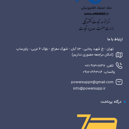
ارتباط با ما
تهران - خ شهید رجایی - 13 آبان - شهرک معراج - بلوک 6 غربی - پاورساپ
(امکان مراجعه حضوری نداریم)
تلفن: 91301767-021
واتساپ: 09120663016
powersuppir@gmail.com
info@powersupp.ir
درگاه پرداخت