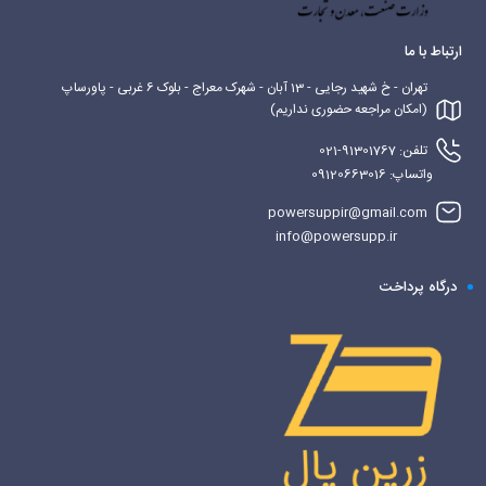
ارتباط با ما
تهران - خ شهید رجایی - 13 آبان - شهرک معراج - بلوک 6 غربی - پاورساپ
(امکان مراجعه حضوری نداریم)
تلفن: 91301767-021
واتساپ: 09120663016
powersuppir@gmail.com
info@powersupp.ir
درگاه پرداخت