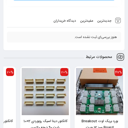
جدیدترین
مفیدترین
دیدگاه خریداران
هنوز بررسی‌ای ثبت نشده است.
محصولات مرتبط
20%
20%
47%
بورد بریک اوت Breakout
کانکتور دیتا اسیک روبوردی 2×10
Board سبز 12 پورت
رایت 90 درجه 20 پین