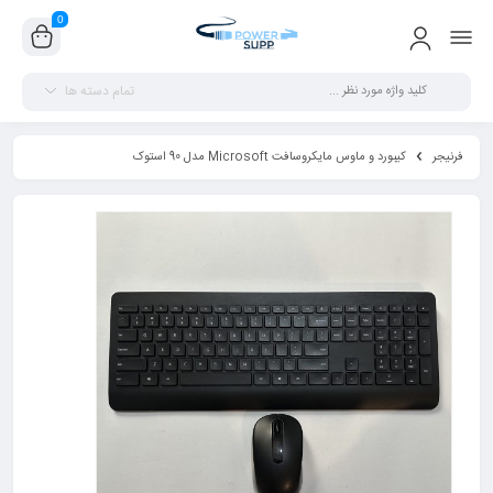
0
تمام دسته ها
فرنیجر
کیبورد و ماوس مایکروسافت Microsoft مدل 90 استوک