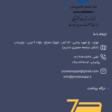
ارتباط با ما
تهران - خ شهید رجایی - 13 آبان - شهرک معراج - بلوک 6 غربی - پاورساپ
(امکان مراجعه حضوری نداریم)
تلفن: 91301767-021
واتساپ: 09120663016
powersuppir@gmail.com
info@powersupp.ir
درگاه پرداخت