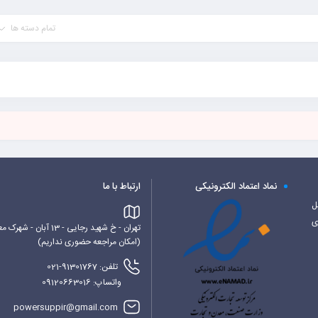
تمام دسته ها
نماد اعتماد الکترونیکی
ارتباط با ما
کابل
ی
تهران - خ شهید رجایی - 13 آبان - شهرک معراج - بلوک 6 غربی - پاورساپ
(امکان مراجعه حضوری نداریم)
تلفن: 91301767-021
واتساپ: 09120663016
powersuppir@gmail.com