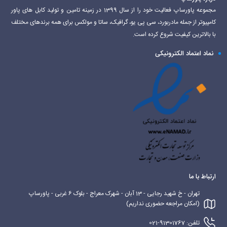
مجموعه پاورساپ فعالیت خود را از سال 1399 در زمینه تامین و تولید کابل های پاور
کامپیوتر از جمله مادربورد، سی پی یو، گرافیک، ساتا و مولکس برای همه برندهای مختلف
با بالاترین کیفیت شروع کرده است.
نماد اعتماد الکترونیکی
ارتباط با ما
تهران - خ شهید رجایی - 13 آبان - شهرک معراج - بلوک 6 غربی - پاورساپ
(امکان مراجعه حضوری نداریم)
تلفن: 91301767-021