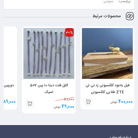
برچسب:
عمومی
محصولات مرتبط
30%
فیل یادبود کلکسیونی زد تی ئی
کابل فلت دیتا 10 پین 2×5
ZTE طلایی کلکسیونی
اسیک
70,000
1,989,000
400,000
تومان
49,000
تومان
درباره پاورساپ