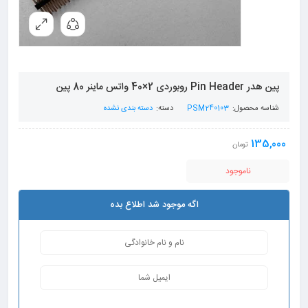
پین هدر Pin Header روبوردی 2×40 واتس ماینر 80 پین
شناسه محصول:
PSM240103
دسته:
دسته بندی نشده
135,000
تومان
ناموجود
اگه موجود شد اطلاع بده