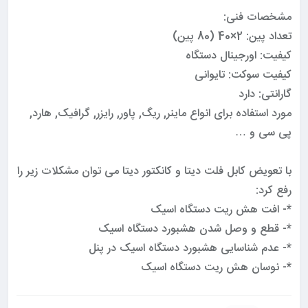
مشخصات فنی:
تعداد پین: 2×40 (80 پین)
کیفیت: اورجینال دستگاه
کیفیت سوکت: تایوانی
گارانتی: دارد
مورد استفاده برای انواع ماینر, ریگ, پاور, رایزر, گرافیک, هارد,
پی سی و …
با تعویض کابل فلت دیتا و کانکتور دیتا می توان مشکلات زیر را
رفع کرد:
*- افت هش ریت دستگاه اسیک
*- قطع و وصل شدن هشبورد دستگاه اسیک
*- عدم شناسایی هشبورد دستگاه اسیک در پنل
*- نوسان هش ریت دستگاه اسیک