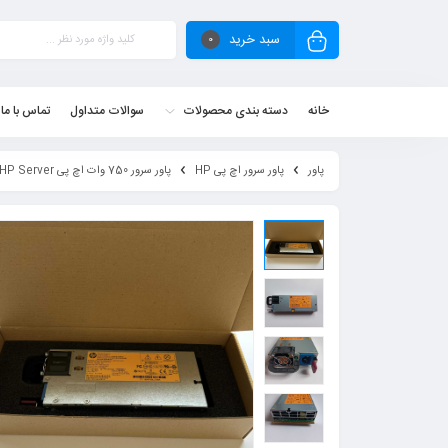
سبد خرید
0
خانه
دسته بندی محصولات
سوالات متداول
تماس با ما
پاور
پاور سرور اچ پی HP
پاور سرور 750 وات اچ پی HP Server پلاتینیوم ریپک