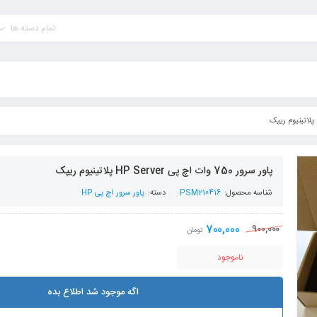
تمام دسته ها
پاور سرور 750 وات اچ پی HP Server پلاتینیوم ریپک
شناسه محصول:
PSM210416
دسته:
پاور سرور اچ پی HP
700,000
900,000
تومان
ناموجود
اگه موجود شد اطلاع بده