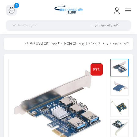
0
تمام دسته ها
کارت های مبدل
کارت تبدیل پورت PCIe x1 به 4 پورت USB x16 گرافیک
49%