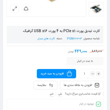
کارت تبدیل پورت PCIe x1 به 4 پورت USB x16 گرافیک
شناسه محصول:
PSM210203
دسته:
کارت های مبدل
449,000
889,000
تومان
11 عدد در انبار
افزودن به سبد خرید
افزودن به علاقه مندی ها
مقایسه
آیا قیمت مناسب‌تری سراغ دارید؟
بلی
خیر
موجود در انبار