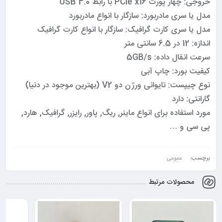
خروجی: چهار پورت PCIe x16 با رابط USB 3.0
مدل یا سری مادربورد: سازگار با انواع مادربورد
مدل یا سری کارت گرافیک: سازگار با انواع کارت گرافیک
اندازه: 12 در 6.5 سانتی متر
سرعت انقال داده: 5GB/s
کیفیت بورد: چاپ آبی
نوع چیپست: تایوانی ورژن دو V2 (بهترین موجود در دنیا)
گارانتی: دارد
مورد استفاده برای انواع ماینر, ریگ, پاور, رایزر, گرافیک, هارد,
پی سی و …
برچسب:
عمومی
محصولات مرتبط