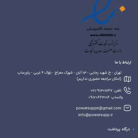
ارتباط با ما
تهران - خ شهید رجایی - 13 آبان - شهرک معراج - بلوک 6 غربی - پاورساپ
(امکان مراجعه حضوری نداریم)
تلفن: 91301767-021
واتساپ: 09120663016
powersuppir@gmail.com
info@powersupp.ir
درگاه پرداخت