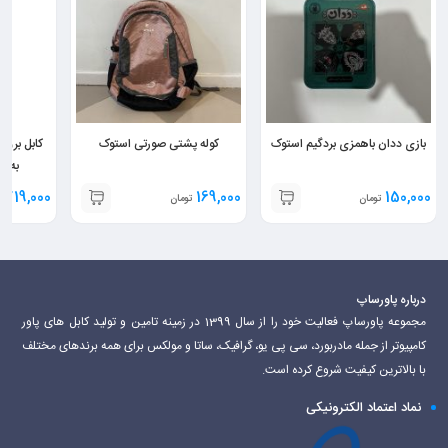
بازی ددان باهمزی بردگیم استوک
کوله پشتی صورتی استوک
به 2 سی پی یو 8 پین
719,000
169,000
150,000
تومان
تومان
ت
درباره پاورساپ
مجموعه پاورساپ فعالیت خود را از سال 1399 در زمینه تامین و تولید کابل های پاور
کامپیوتر از جمله مادربورد، سی پی یو، گرافیک، ساتا و مولکس برای همه برندهای مختلف
با بالاترین کیفیت شروع کرده است.
نماد اعتماد الکترونیکی