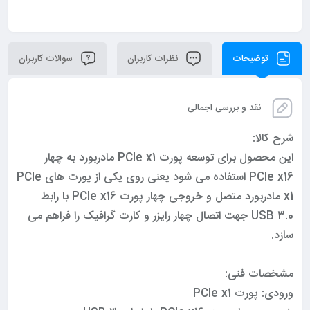
توضیحات
نظرات کاربران
سوالات کاربران
نقد و بررسی اجمالی
شرح کالا:
این محصول برای توسعه پورت PCIe x1 مادربورد به چهار
PCIe x16 استفاده می شود یعنی روی یکی از پورت های PCIe
x1 مادربورد متصل و خروجی چهار پورت PCIe x16 با رابط
USB 3.0 جهت اتصال چهار رایزر و کارت گرافیک را فراهم می
سازد.
مشخصات فنی:
ورودی: پورت PCIe x1