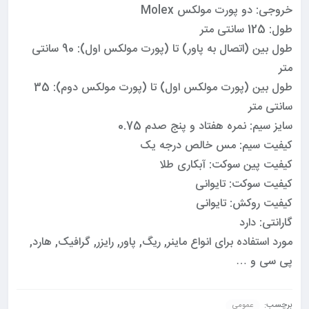
خروجی: دو پورت مولکس Molex
طول: 125 سانتی متر
طول بین (اتصال به پاور) تا (پورت مولکس اول): 90 سانتی
متر
طول بین (پورت مولکس اول) تا (پورت مولکس دوم): 35
سانتی متر
سایز سیم: نمره هفتاد و پنج صدم 0.75
کیفیت سیم: مس خالص درجه یک
کیفیت پین سوکت: آبکاری طلا
کیفیت سوکت: تایوانی
کیفیت روکش: تایوانی
گارانتی: دارد
مورد استفاده برای انواع ماینر, ریگ, پاور, رایزر, گرافیک, هارد,
پی سی و …
برچسب:
عمومی