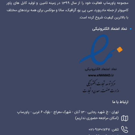
مجموعه پاورساپ فعالیت خود را از سال 1399 در زمینه تامین و تولید کابل های پاور
کامپیوتر از جمله مادربورد، سی پی یو، گرافیک، ساتا و مولکس برای همه برندهای مختلف
با بالاترین کیفیت شروع کرده است.
نماد اعتماد الکترونیکی
ارتباط با ما
تهران - خ شهید رجایی - 13 آبان - شهرک معراج - بلوک 6 غربی - پاورساپ
(امکان مراجعه حضوری نداریم)
تلفن: 91301767-021