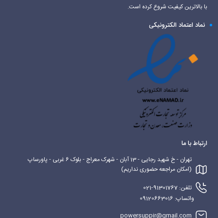
با بالاترین کیفیت شروع کرده است.
نماد اعتماد الکترونیکی
ارتباط با ما
تهران - خ شهید رجایی - 13 آبان - شهرک معراج - بلوک 6 غربی - پاورساپ
(امکان مراجعه حضوری نداریم)
تلفن: 91301767-021
واتساپ: 09120663016
powersuppir@gmail.com