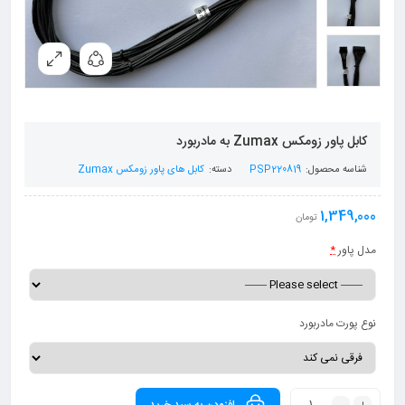
کابل پاور زومکس Zumax به مادربورد
شناسه محصول:
PSP220819
دسته:
کابل های پاور زومکس Zumax
1,349,000
تومان
مدل پاور
*
نوع پورت مادربورد