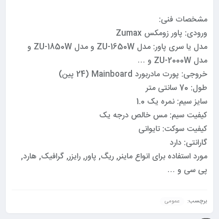
مشخصات فنی:
ورودی: پاور زومکس Zumax
مدل یا سری پاور: مدل ZU-1650W و مدل ZU-1850W و
مدل ZU-2000W و …
خروجی: پورت مادربورد Mainboard (24 پین)
طول: 70 سانتی متر
سایز سیم: نمره یک 1.0
کیفیت سیم: مس خالص درجه یک
کیفیت سوکت: تایوانی
گارانتی: دارد
مورد استفاده برای انواع ماینر, ریگ, پاور, رایزر, گرافیک, هارد,
پی سی و …
برچسب:
عمومی