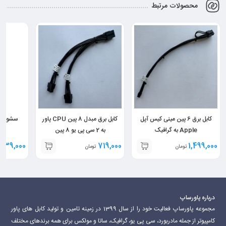
محصولات مرتبط
کابل برق 6 پین مینی کیس آپل
کابل برق مبدل 8 پین CPU پاور
Apple به گرافیک
به 2 سی پی یو 8 پین
939,000
719,000
1,499,000
تومان
تومان
درباره پاورساپ
مجموعه پاورساپ فعالیت خود را از سال 1399 در زمینه تامین و تولید کابل های پاور
کامپیوتر از جمله مادربورد، سی پی یو، گرافیک، ساتا و مولکس برای همه برندهای مختلف