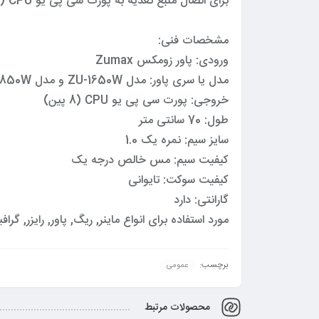
برای اتصال منبع تغذیه به پورت سی پی یو CPU (8 پین) می باشد.
مشخصات فنی:
ورودی: پاور زومکس Zumax
مدل یا سری پاور: مدل ZU-1650W و مدل ZU-1850W و مدل ZU-2000W و …
خروجی: پورت سی پی یو CPU (8 پین)
طول: 70 سانتی متر
سایز سیم: نمره یک 1.0
کیفیت سیم: مس خالص درجه یک
کیفیت سوکت: تایوانی
گارانتی: دارد
مورد استفاده برای انواع ماینر, ریگ, پاور, رایزر, گ
برچسب:
عمومی
محصولات مرتبط