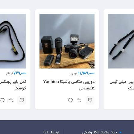
769,000
11,989,000
تومان
تومان
ابل برق 2 تایی 6 پین مینی کیس
دوربین عکاسی یاشیکا Yashica
کلکسیونی
گرافیک
نماد اعتماد الکترونیکی
ارتباط با ما