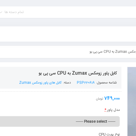
تمام دسته ها
ه CPU سی پی یو
کابل پاور زومکس Zumax به CPU سی پی یو
شناسه محصول:
PSP220818
دسته:
کابل های پاور زومکس Zumax
749,000
تومان
مدل پاور
*
نوع پورت CPU