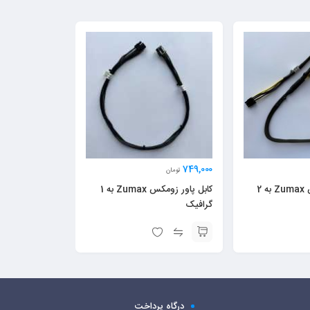
749,000
تومان
کابل پاور زومکس Zumax به 2
کابل پاور زومکس Zumax به 1
گرافیک
درگاه پرداخت