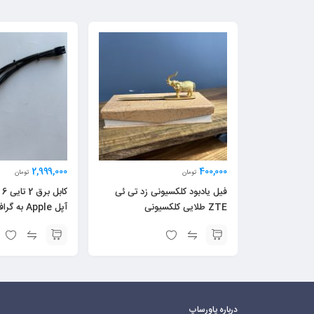
2,999,000
400,000
تومان
تومان
فیل یادبود کلکسیونی زد تی ئی
ک
ZTE طلایی کلکسیونی
آپل Apple به گرافیک
درباره پاورساپ