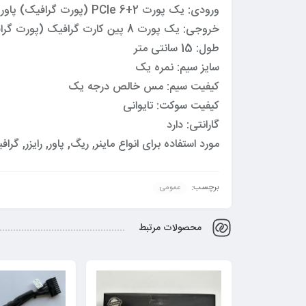
ورودی: یک پورت 2+6 PCIe (پورت گرافیک) پاور
خروجی: یک پورت 8 پین کارت گرافیک (پورت گرافیک Nvidia RTX)
طول: 15 سانتی متر
سایز سیم: نمره یک
کیفیت سیم: مس خالص درجه یک
کیفیت سوکت: تایوانی
گارانتی: دارد
مورد استفاده برای انواع ماینر, ریگ, پاور, رایزر, گ
برچسب:
عمومی
محصولات مرتبط