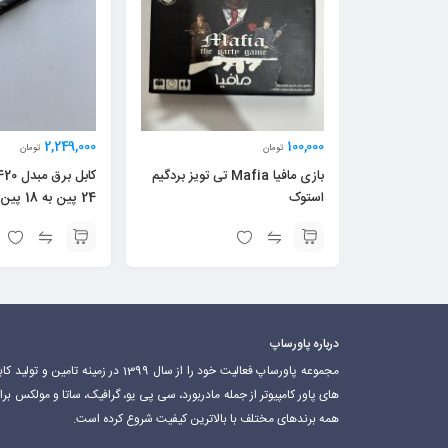
2,249,000
100,000
تومان
تومان
بازی مافيا Mafia تی تويز بردگیم
استوک
24 پین به 18 پین
درباره پاورساپ
مجموعه پاورساپ فعالیت خود را از سال 1399 در زمینه تامین و تولید 
های پاور کامپیوتر از جمله مادربورد، سی پی یو، گرافیک، ساتا و مولکس برا
همه برندهای مختلف با بالاترین کیفیت شروع کرده است.