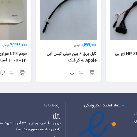
4,399,000
1,499,000
تومان
تومان
کابل برق مبدل HP Z420 اچ پی
کابل برق 6 پین مینی کیس آپل
Apple به گرافیک
TF-i60 H1 آسیاتک استوک
نماد اعتماد الکترونیکی
ارتباط با ما
کابل
ی
تهران - خ شهید رجایی - 13 آبان - شهرک معراج - بلوک 6 غربی - پاورساپ
(امکان مراجعه حضوری نداریم)