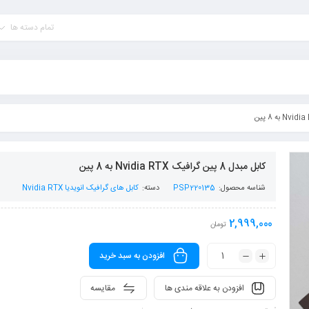
تمام دسته ها
کابل مبدل 8 پین گرافیک Nvidia RTX به 8 پین
شناسه محصول:
PSP220135
دسته:
کابل های گرافیک انویدیا Nvidia RTX
2,999,000
تومان
افزودن به سبد خرید
افزودن به علاقه مندی ها
مقایسه