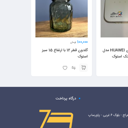
100,000
تومان
مودم LTE هواوی HUAWEI مدل
گلدون قطر 12 با ارتفاع 15 سبز
استوک
درگاه پرداخت