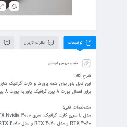
توضیحات
نظرات کاربران
سو
نقد و بررسی اجمالی
شرح کالا:
این کابل پاور برای همه پاورها و کارت گرافیک های سری RTX 3000 و RTX 4000 قابل اس
برای اتصال پورت 8 پین گرافیک پاور به پورت 8 پین کارت گرافیک (پورت گرافیک Nvidia RTX) می باشد.
مشخصات فنی:
RTX 4060 و مدل RTX 4070 و مدل RTX 4080 و مدل RTX 4090 و …