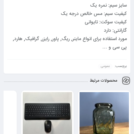
سایز سیم: نمره یک
کیفیت سیم: مس خالص درجه یک
کیفیت سوکت: تایوانی
گارانتی: دارد
مورد استفاده برای انواع ماینر, ریگ, پاور, رایزر, گرافیک, هارد,
پی سی و …
برچسب:
عمومی
محصولات مرتبط