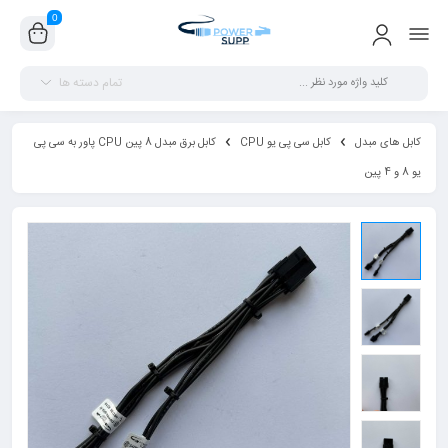
0
تمام دسته ها
کابل های مبدل
کابل سی پی یو CPU
کابل برق مبدل 8 پین CPU پاور به سی پی
یو 8 و 4 پین