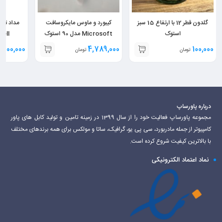
گلدون قطر 12 با ارتفاع 15 سبز
کیبورد و ماوس مایکروسافت
مداد ترا
استوک
Microsoft مدل 90 استوک
tell
1,500,000
4,789,000
100,000
تومان
تومان
درباره پاورساپ
مجموعه پاورساپ فعالیت خود را از سال 1399 در زمینه تامین و تولید کابل های پاور
کامپیوتر از جمله مادربورد، سی پی یو، گرافیک، ساتا و مولکس برای همه برندهای مختلف
با بالاترین کیفیت شروع کرده است.
نماد اعتماد الکترونیکی