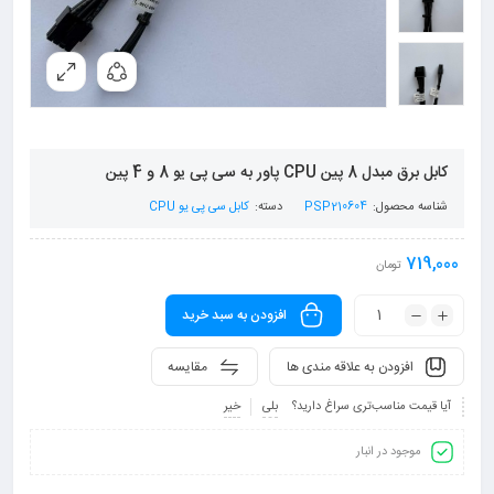
کابل برق مبدل 8 پین CPU پاور به سی پی یو 8 و 4 پین
شناسه محصول:
PSP210604
دسته:
کابل سی پی یو CPU
719,000
تومان
افزودن به سبد خرید
افزودن به علاقه مندی ها
مقایسه
آیا قیمت مناسب‌تری سراغ دارید؟
بلی
خیر
موجود در انبار