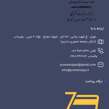
ارتباط با ما
تهران - خ شهید رجایی - 13 آبان - شهرک معراج - بلوک 6 غربی - پاورساپ
(امکان مراجعه حضوری نداریم)
تلفن: 91301767-021
واتساپ: 09120663016
powersuppir@gmail.com
info@powersupp.ir
درگاه پرداخت