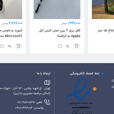
4,789,000
1,499,000
تومان
تومان
گلدون قطر 12 با ارتفاع 15 سبز
کابل برق 6 پین مینی کیس آپل
کیبورد و ماوس م
Apple به گرافیک
Microsoft مدل 90 استوک
نماد اعتماد الکترونیکی
ارتباط با ما
کابل
ی
تهران - خ شهید رجایی - 13 آبان - شهرک معراج - بلوک 6 غربی - پاورساپ
(امکان مراجعه حضوری نداریم)
تلفن: 91301767-021
واتساپ: 09120663016