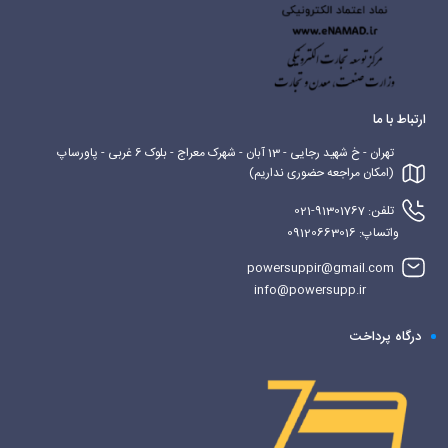
ارتباط با ما
تهران - خ شهید رجایی - 13 آبان - شهرک معراج - بلوک 6 غربی - پاورساپ
(امکان مراجعه حضوری نداریم)
تلفن: 91301767-021
واتساپ: 09120663016
powersuppir@gmail.com
info@powersupp.ir
درگاه پرداخت