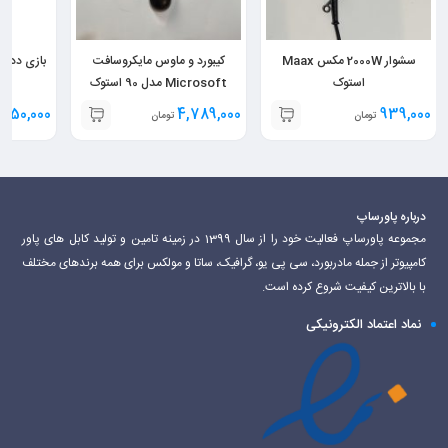
سشوار 2000W مکس Maax
کیبورد و ماوس مایکروسافت
بازی ددان
استوک
Microsoft مدل 90 استوک
150,000
4,789,000
939,000
تومان
تومان
ت
درباره پاورساپ
مجموعه پاورساپ فعالیت خود را از سال 1399 در زمینه تامین و تولید کابل های پاور
کامپیوتر از جمله مادربورد، سی پی یو، گرافیک، ساتا و مولکس برای همه برندهای مختلف
با بالاترین کیفیت شروع کرده است.
نماد اعتماد الکترونیکی