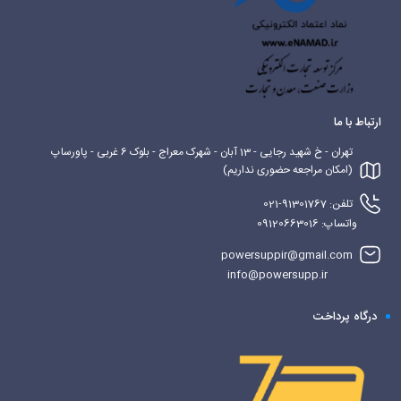
ارتباط با ما
تهران - خ شهید رجایی - 13 آبان - شهرک معراج - بلوک 6 غربی - پاورساپ
(امکان مراجعه حضوری نداریم)
تلفن: 91301767-021
واتساپ: 09120663016
powersuppir@gmail.com
info@powersupp.ir
درگاه پرداخت