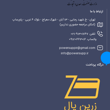
ارتباط با ما
تهران - خ شهید رجایی - 13 آبان - شهرک معراج - بلوک 6 غربی - پاورساپ
(امکان مراجعه حضوری نداریم)
تلفن: 91301767-021
واتساپ: 09120663016
powersuppir@gmail.com
info@powersupp.ir
درگاه پرداخت