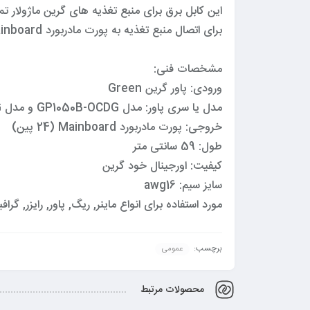
این کابل برق برای منبع تغذیه های گرین ماژولار تمامی مدل های CDG
برای اتصال منبع تغذیه به پورت مادربورد Mainboard (24 پین) می باشد.
مشخصات فنی:
ورودی: پاور گرین Green
مدل یا سری پاور: مدل GP1050B-OCDG و مدل GP1200B-OCDG و مدل GP1350B-OCDG و …
خروجی: پورت مادربورد Mainboard (24 پین)
طول: 59 سانتی متر
کیفیت: اورجینال خود گرین
سایز سیم: awg16
مورد استفاده برای انواع ماینر, ریگ, پاور, رایزر, گ
برچسب:
عمومی
محصولات مرتبط