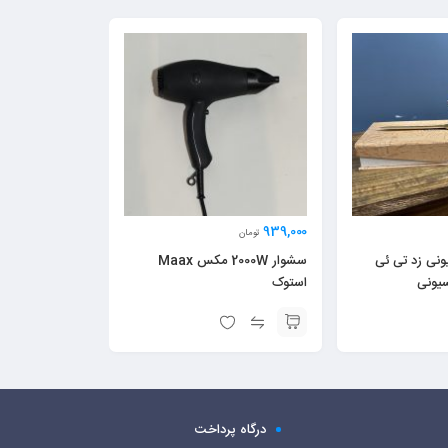
939,000
تومان
ونی زد تی ئی
سشوار 2000W مکس Maax
استوک
درگاه پرداخت