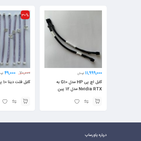
30%
49,000
11,999,000
70,000
تومان
توم
کابل اچ پی HP مدل G10 به
کابل فلت دیتا 10 پین 2×5 اسیک
Nvidia RTX مدل 12 پین
درباره پاورساپ