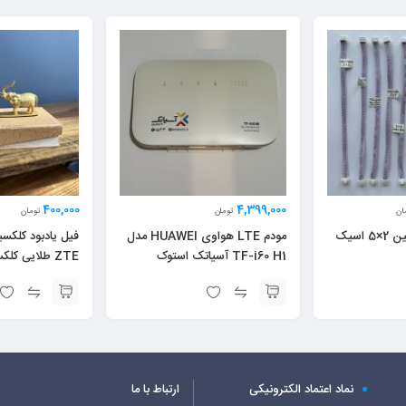
400,000
4,399,000
ان
تومان
تومان
مودم LTE هواوی HUAWEI مدل
فیل یادبود کلکسی
TF-i60 H1 آسیاتک استوک
ZTE طلایی کلکسیونی
نماد اعتماد الکترونیکی
ارتباط با ما