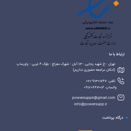
ارتباط با ما
تهران - خ شهید رجایی - 13 آبان - شهرک معراج - بلوک 6 غربی - پاورساپ
(امکان مراجعه حضوری نداریم)
تلفن: 91301767-021
واتساپ: 09120663016
powersuppir@gmail.com
info@powersupp.ir
درگاه پرداخت