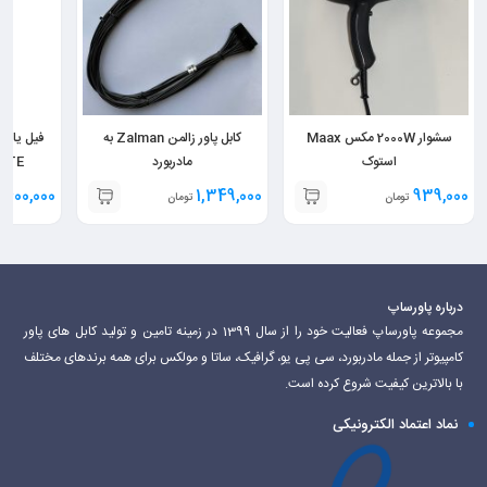
سشوار 2000W مکس Maax
کابل پاور زالمن Zalman به
فیل یادب
استوک
مادربورد
ZTE طلایی کلکسیو
400,000
1,349,000
939,000
تومان
تومان
ت
درباره پاورساپ
مجموعه پاورساپ فعالیت خود را از سال 1399 در زمینه تامین و تولید کابل های پاور
کامپیوتر از جمله مادربورد، سی پی یو، گرافیک، ساتا و مولکس برای همه برندهای مختلف
با بالاترین کیفیت شروع کرده است.
نماد اعتماد الکترونیکی