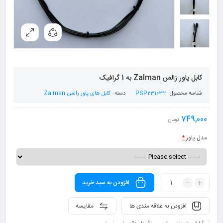
کابل پاور زالمن Zalman به 1 گرافیک
شناسه محصول:
PSP231032
دسته:
کابل های پاور زالمن Zalman
749,000
تومان
مدل پاور
*
افزودن به سبد خرید
افزودن به علاقه مندی ها
مقایسه