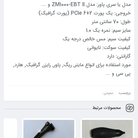
مدل یا سری پاور: مدل ZM1000-EBT II و …
خروجی: یک پورت 2+6 PCIe (پورت گرافیک)
طول: 70 سانتی متر
سایز سیم: نمره یک 1.0
کیفیت سیم: مس خالص درجه یک
کیفیت سوکت: تایوانی
گارانتی: دارد
مورد استفاده برای انواع ماینر, ریگ, پاور, رایزر, گرافیک, هارد,
پی سی و …
برچسب:
عمومی
محصولات مرتبط