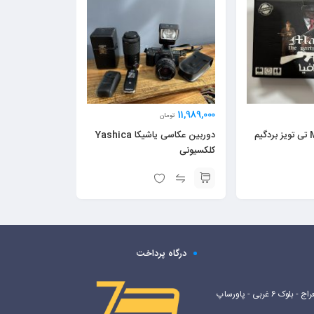
11,989,000
تومان
بازی مافيا Mafia تی تويز بردگیم
دوربین عکاسی یاشیکا Yashica
کلکسیونی
درگاه پرداخت