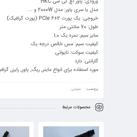
ورودی: پاور اچ کی سی HKC
مدل یا سری پاور: مدل 2000W و …
خروجی: یک پورت 2+6 PCIe (پورت گرافیک)
طول: 70 سانتی متر
سایز سیم: نمره یک 1.0
کیفیت سیم: مس خالص درجه یک
کیفیت سوکت: تایوانی
گارانتی: دارد
مورد استفاده برای انواع ماینر, ریگ, پاور, رایزر, گ
برچسب:
عمومی
محصولات مرتبط