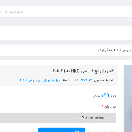
تمام دسته ها
HK به 1 گرافیک
کابل پاور اچ کی سی HKC به 1 گرافیک
شناسه محصول:
PSP231017
دسته:
کابل های پاور اچ کی سی HKC
749,000
تومان
مدل پاور
*