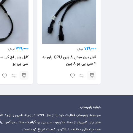
749,000
719,000
تومان
تومان
کابل برق مبدل 8 پین CPU پاور به
2 سی پی یو 8 پین
سی پی یو
درباره پاورساپ
مجموعه پاورساپ فعالیت خود را از سال 1399 در زمینه تامین و تولید 
های پاور کامپیوتر از جمله مادربورد، سی پی یو، گرافیک، ساتا و مولکس برا
همه برندهای مختلف با بالاترین کیفیت شروع کرده است.