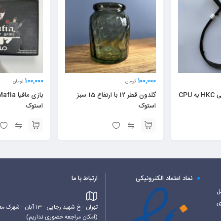
100,000
100,000
تومان
تومان
کابل پاور اچ کی سی HKC به CPU
گلدون قطر 12 با ارتفاع 15 سبز
استوک
استوک
نماد اعتماد الکترونیکی
ارتباط با ما
کابل
ی
تهران - خ شهید رجایی - 13 آبان - شهرک معراج - بلوک 6 غربی - پاورساپ
(امکان مراجعه حضوری نداریم)