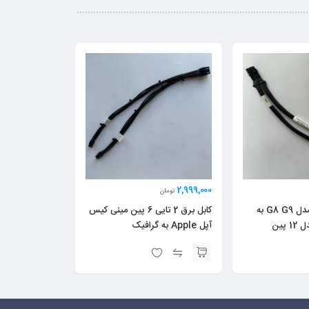
2,999,000
تومان
کابل اچ پی HP مدل G8 G9 به
کابل برق 2 تایی 6 پین مینی کیس
آپل Apple به گرافیک