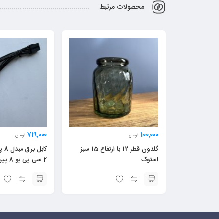
محصولات مرتبط
719,000
100,000
تومان
تومان
گلدون قطر 12 با ارتفاع 15 سبز
استوک
2 سی پی یو 8 پین