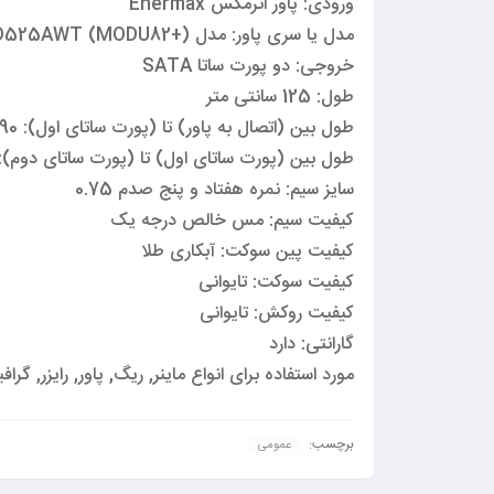
ورودی: پاور انرمکس Enermax
مدل یا سری پاور: مدل EMD525AWT (MODU82+) و مدل Revolution XT II 750W و مدل EPM1350EWT و …
خروجی: دو پورت ساتا SATA
طول: 125 سانتی متر
طول بین (اتصال به پاور) تا (پورت ساتای اول): 90 سانتی متر
طول بین (پورت ساتای اول) تا (پورت ساتای دوم): 35 سانتی مت
سایز سیم: نمره هفتاد و پنج صدم 0.75
کیفیت سیم: مس خالص درجه یک
کیفیت پین سوکت: آبکاری طلا
کیفیت سوکت: تایوانی
کیفیت روکش: تایوانی
گارانتی: دارد
مورد استفاده برای انواع ماینر, ریگ, پاور, رایزر, گ
برچسب:
عمومی