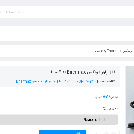
تمام دسته ها
 Enermax به 2 ساتا
کابل پاور انرمکس Enermax به 2 ساتا
شناسه محصول:
PSP220131
دسته:
کابل های پاور انرمکس Enermax
729,000
تومان
مدل پاور
*