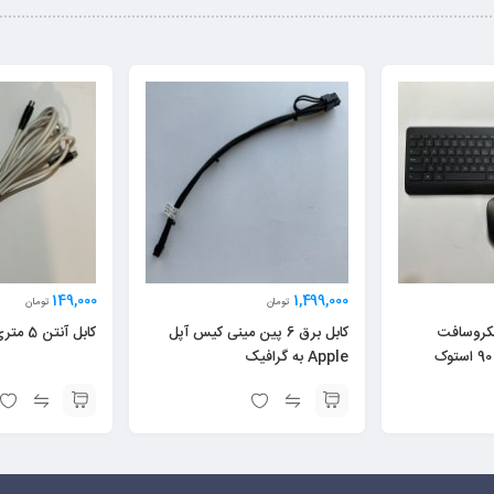
149,000
1,499,000
تومان
تومان
یکروسافت
کابل برق 6 پین مینی کیس آپل
کابل آنتن 5 متری
Apple به گرافیک