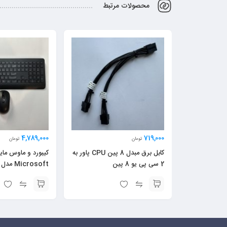
محصولات مرتبط
4,789,000
719,000
تومان
تومان
کابل برق مبدل 8 پین CPU پاور به
کیبورد و ماوس ما
2 سی پی یو 8 پین
Microsoft مدل 90 استوک