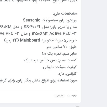
برای اتصال منبع تغذیه به پورت مادربورد Mainboard (24 پین) می باشد.
مشخصات فنی:
ورودی: پاور سیاسونیک Seasonic
1250XM2 Active PEC F3 و مدل SS-1000XP Active PFC F3 و …
خروجی: پورت مادربورد Mainboard (24 پین)
طول: 70 سانتی متر
سایز سیم: نمره یک 1.0
کیفیت سیم: مس خالص درجه یک
کیفیت سوکت: تایوانی
گارانتی: دارد
مورد استفاده برای انواع ماینر, ریگ, پاور, رایزر, گ
برچسب:
عمومی