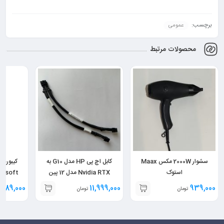
برچسب:
عمومی
محصولات مرتبط
سشوار 2000W مکس Maax
کابل اچ پی HP مدل G10 به
کیبورد 
استوک
Nvidia RTX مدل 12 پین
Microsoft مدل 
,789,000
11,999,000
939,000
تومان
تومان