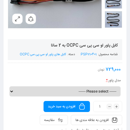
کابل پاور او سی پی سی OCPC به 2 ساتا
شناسه محصول:
PSP210401
دسته:
کابل های پاور او سی پی سی OCPC
729,000
تومان
مدل پاور
*
افزودن به سبد خرید
افزودن به علاقه مندی ها
مقایسه