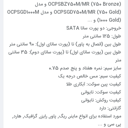
OCPSBZ750M/MR (750 Bronze) و مدل
OCPSGD750M/MR (750 Gold) و مدل OCPSGD1000M
(1000 Gold) و …
خروجی: دو پورت ساتا SATA
طول: 125 سانتی متر
طول بین (اتصال به پاور) تا (پورت ساتای اول): 90 سانتی متر
طول بین (پورت ساتای اول) تا (پورت ساتای دوم): 35 سانتی
متر
سایز سیم: نمره هفتاد و پنج صدم 0.75
کیفیت سیم: مس خالص درجه یک
کیفیت پین سوکت: آبکاری طلا
کیفیت سوکت: تایوانی
کیفیت روکش: تایوانی
گارانتی: دارد
مورد استفاده برای انواع ماینر, ریگ, پاور, رایزر, گرافیک, هارد,
پی سی و …