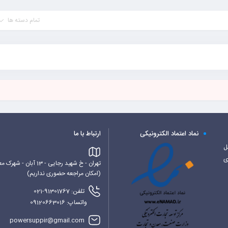
تمام دسته ها
نماد اعتماد الکترونیکی
ارتباط با ما
کابل
ی
تهران - خ شهید رجایی - 13 آبان - شهرک معراج - بلوک 6 غربی - پاورساپ
(امکان مراجعه حضوری نداریم)
تلفن: 91301767-021
واتساپ: 09120663016
powersuppir@gmail.com