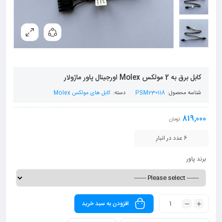
کابل برق به 2 مولکس Molex اورجینال پاور ماژولار
شناسه محصول:
PSM230118
دسته:
کابل های مولکس Molex
819,000
تومان
6 عدد در انبار
برند پاور
افزودن به سبد خرید