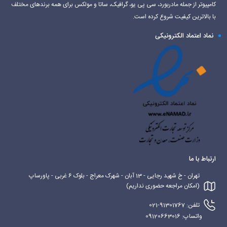
کامپیوتر از جمله مادربورد، سی پی یو، گرافیک، ساتا و مولکس برای همه برندهای مختلف
با بالاترین کیفیت شروع کرده است.
نماد اعتماد الکترونیکی
ارتباط با ما
تهران - خ شهید رجایی - 13 آبان - شهرک معراج - بلوک 6 غربی - پاورساپ
(امکان مراجعه حضوری نداریم)
تلفن: 91301767-021
واتساپ: 09120663016