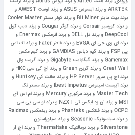
ورودی: برند آنتک Antec و برند آروس Aorus و برند آرکتک
ARKTEK و برند ایسوس ASUS و برند اوست AWEST و
برند بیت ماینر Bit Miner و برند کولر مستر Cooler Master
و برند کورسیر Corsair و برند کوگر Cougar و برند دیپ کول
DeepCool و برند دل DELL و برند انرمکس Enermax و
برند ای وی جی ای EVGA و برند فاطر Fater و برند اف اس
پی FSP و برند گیم دیاس GAMDIAS و برند گیم مکس
Gamemax و برند گیگابایت Gigabyte و برند گریت وال
Great Wall و برند گرین Green و برند اچ کی سی HKC و
برند اچ پی سرور HP Server و برند هانت کی Huntkey و
برند آیبست امپتوس Ibest Impetus و برند مستر تک
Master Tech و برند مرکوری Mercury و برند ام اس آی
MSI و برند ان زد ایکس تی NZXT و برند او سی پی سی
OCPC و برند فنتکس Phanteks و برند ریدمکس Raidmax
و برند سیاسونیک Seasonic و برند سیلوراستون
Silverstone و برند ترمالتیک Thermaltake و برند اچ آر