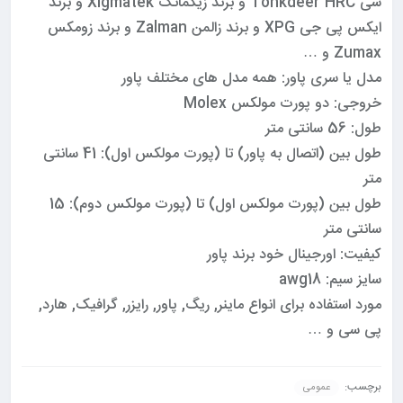
سی Tohkdeer HRC و برند زیگماتک Xigmatek و برند
ایکس پی جی XPG و برند زالمن Zalman و برند زومکس
Zumax و …
مدل یا سری پاور: همه مدل های مختلف پاور
خروجی: دو پورت مولکس Molex
طول: 56 سانتی متر
طول بین (اتصال به پاور) تا (پورت مولکس اول): 41 سانتی
متر
طول بین (پورت مولکس اول) تا (پورت مولکس دوم): 15
سانتی متر
کیفیت: اورجینال خود برند پاور
سایز سیم: awg18
مورد استفاده برای انواع ماینر, ریگ, پاور, رایزر, گرافیک, هارد,
پی سی و …
برچسب:
عمومی