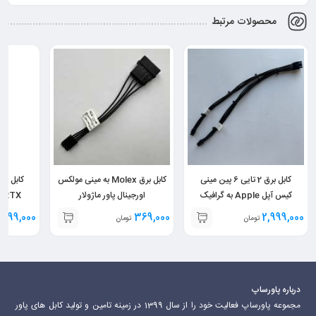
محصولات مرتبط
کابل برق 2 تایی 6 پین مینی
کابل برق Molex به مینی مولکس
کیس آپل Apple به گرافیک
اورجینال پاور ماژولار
Nvidia RTX
1,999,000
369,000
2,999,000
تومان
تومان
درباره پاورساپ
مجموعه پاورساپ فعالیت خود را از سال 1399 در زمینه تامین و تولید کابل های پاور