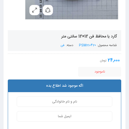
گارد یا محافظ فن 12×12 سانتی متر
شناسه محصول:
PSM210420
دسته:
فن
24,000
تومان
ناموجود
اگه موجود شد اطلاع بده