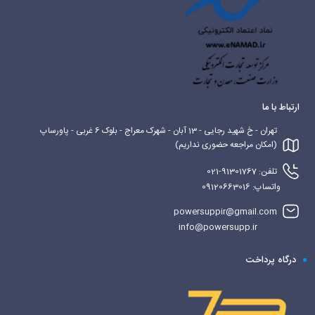
ارتباط با ما
تهران - خ شهید رجایی - 13 آبان - شهرک معراج - بلوک 6 غربی - پاورساپ
(امکان مراجعه حضوری نداریم)
تلفن: 91301767-021
واتساپ: 09120663016
powersuppir@gmail.com
info@powersupp.ir
درگاه پرداخت