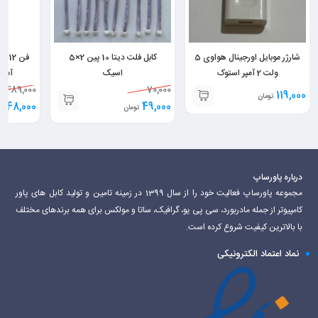
شارژر موبایل اورجینال هواوی 5
کابل فلت دیتا 10 پین 2×5
ولت 2 آمپر استوک
اسیک
آمپر Delta دلتا ما
489,000
70,000
119,000
تومان
248,000
49,000
تومان
درباره پاورساپ
مجموعه پاورساپ فعالیت خود را از سال 1399 در زمینه تامین و تولید کابل های پاور
کامپیوتر از جمله مادربورد، سی پی یو، گرافیک، ساتا و مولکس برای همه برندهای مختلف
با بالاترین کیفیت شروع کرده است.
نماد اعتماد الکترونیکی