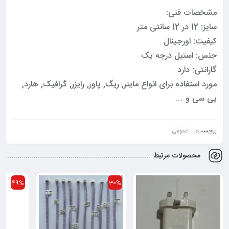
مشخصات فنی:
سایز: 12 در 12 سانتی متر
کیفیت: اورجینال
جنس: استیل درجه یک
گارانتی: دارد
مورد استفاده برای انواع ماینر, ریگ, پاور, رایزر, گرافیک, هارد,
پی سی و …
برچسب:
عمومی
محصولات مرتبط
49%
30%