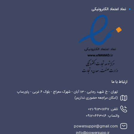
نماد اعتماد الکترونیکی
ارتباط با ما
تهران - خ شهید رجایی - 13 آبان - شهرک معراج - بلوک 6 غربی - پاورساپ
(امکان مراجعه حضوری نداریم)
تلفن: 91301767-021
واتساپ: 09120663016
powersuppir@gmail.com
info@powersupp.ir